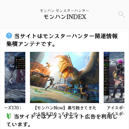
モンハン モンスターハンター
モンハンINDEX
当サイトはモンスターハンター関連情報
集積アンテナです。
リーズ170：
【モンハンNow】黒弓飽きてきた
アイスボーン
から桜太刀やってみたけ...
アイスボー
当サイトではアフィリエイト広告を利用し
ています。