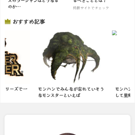
ズのラージャンはどうなる
るべきこととは？
のか…
掲載サイトでチェック
掲載サイトでチェック
おすすめ記事
シリーズで一
モンハンでみんなが忘れていそう
モンハンワ
なモンスターといえば
して里帰りし