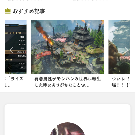
おすすめ記事
の世界に転生
ついに！！イァンクック先生登
初代モンハ
ｗ...
場！！【モンハンワイルズ】