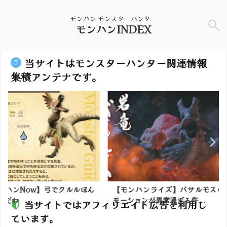
モンハン モンスターハンター
モンハンINDEX
当サイトはモンスターハンター関連情報
集積アンテナです。
でクルルほん
【モンハンライズ】バサルモスの
【モンハン
モーションが異常過ぎる件...
に高低差好
当サイトではアフィリエイト広告を利用し
ています。