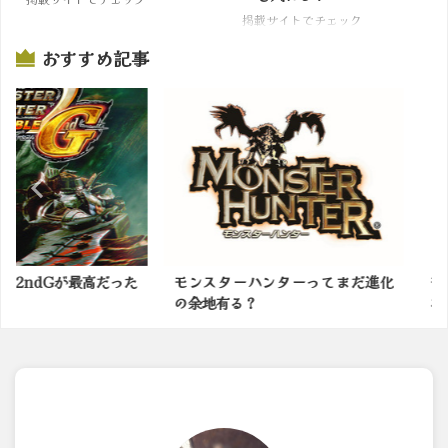
掲載サイトでチェック
おすすめ記事
Gが最高だった
モンスターハンターってまだ進化
モンハンで
の余地有る？
なモンスタ