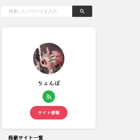
ちょんぼ
【モンハンワイルズ】ps5の熱
【モンハンNow】バサルとフ
暴走ある？
ルフルの腕ってスリンガー付...
サイト情報
掲載サイト一覧