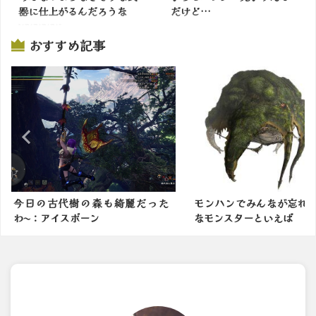
器に仕上がるんだろうな
だけど…
wwwww
掲載サイトでチェック
おすすめ記事
掲載サイトでチェック
綺麗だった
モンハンでみんなが忘れていそう
結局モンハン
なモンスターといえば
な