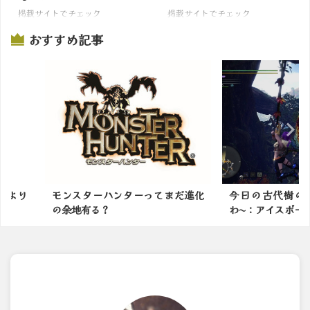
掲載サイトでチェック
掲載サイトでチェック
おすすめ記事
ってまだ進化
今日の古代樹の森も綺麗だった
モンスター
わ〜：アイスボーン
番面白いの