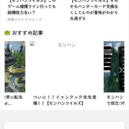
【モンハンワイルズ】この
【モンハンワイルズ】そも
ゲーム捕獲ライン行っても
そもハンターカード交換な
結構体力ない？
くしてんのが意味がわから
な過ぎる
掲載サイトでチェック
掲載サイトでチェック
おすすめ記事
！イァンクック先生登
モンハンブロガーが選ぶ「ライズ
ンハンワイルズ】
で役立つ情報・小ネタ」1...