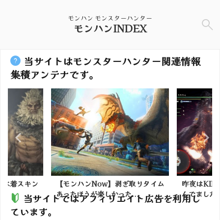
モンハン モンスターハンター
モンハンINDEX
当サイトはモンスターハンター関連情報
集積アンテナです。
剥ぎ取りタイム
昨夜はKIRARAさんのお部屋で遊
【モンハン
...
んでました。2024...
イビルジ
当サイトではアフィリエイト広告を利用し
ています。