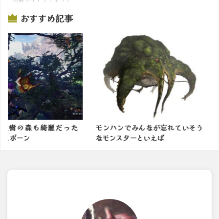
おすすめ記事
綺麗だった
モンハンでみんなが忘れていそう
モンスター
なモンスターといえば
の余地有る