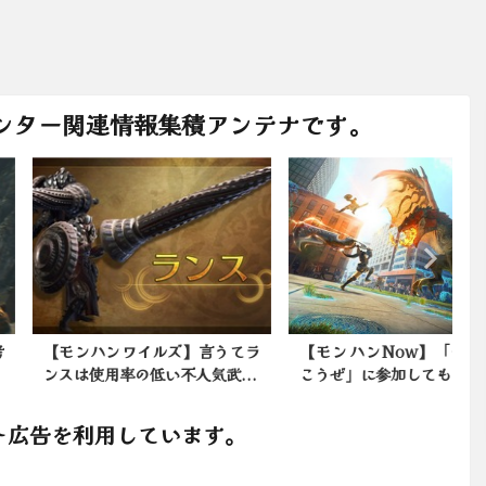
ンター関連情報集積アンテナです。
ンハンワイルズ】言うてラ
【モンハンNow】「一狩り行
は使用率の低い不人気武...
こうぜ」に参加しても自分一...
ト広告を利用しています。