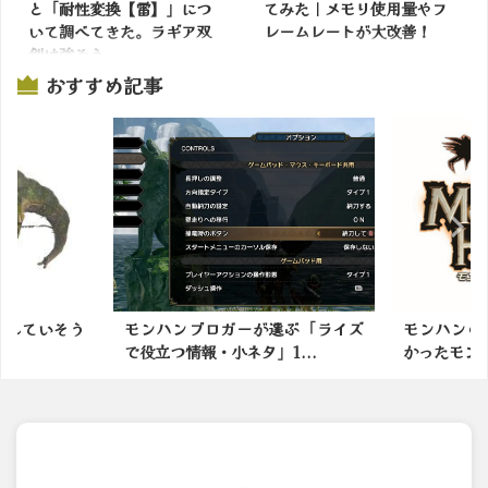
と「耐性変換【雷】」につ
てみた｜メモリ使用量やフ
いて調べてきた。ラギア双
レームレートが大改善！
剣は強そう。
掲載サイトでチェック
おすすめ記事
掲載サイトでチェック
忘れていそう
モンハンブロガーが選ぶ「ライズ
モンハンの
で役立つ情報・小ネタ」1...
かったモンス