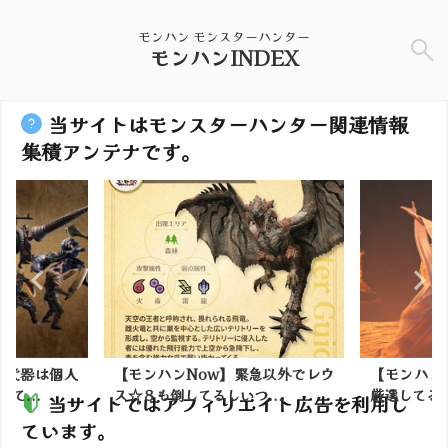
モンハン モンスターハンター
モンハンINDEX
当サイトはモンスターハンター関連情報
集積アンテナです。
【モンハンNow】緊急以外でレウ
【モンハンワイルズ】ア
ス☆８も倒してるしいつ...
厳選してる人は少ない？
当サイトではアフィリエイト広告を利用し
ています。