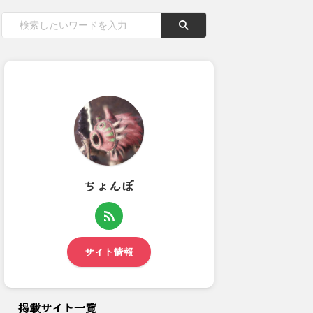
ちょんぼ
【モンハンワイルズ】罠素材と
【モンハンワイルズ】金チケ2
種以外に採取依頼したほうが...
枚ずつ集めるより調査クエ回...
サイト情報
掲載サイト一覧