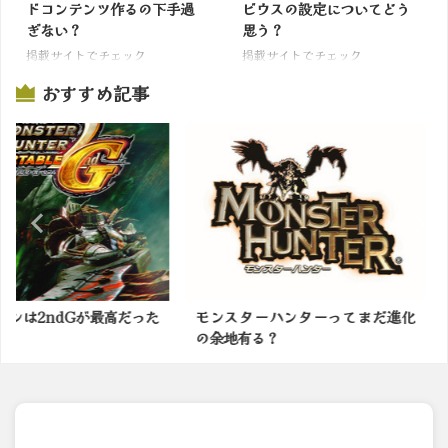
ドコンテンツ作るの下手過
ビウスの設定についてどう
ぎない？
思う？
掲載サイトでチェック
掲載サイトでチェック
おすすめ記事
Gが最高だった
モンスターハンターってまだ進化
ついに！
の余地有る？
場！！【モ