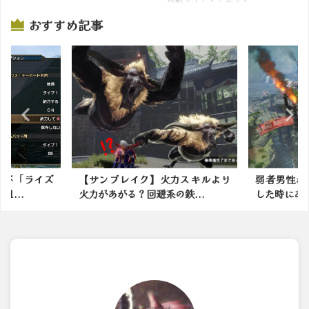
おすすめ記事
火力スキルより
弱者男性がモンハンの世界に転生
今日の
系の鉄...
した時にありがちなことｗ...
わ〜：