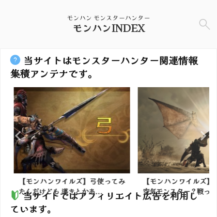
モンハン モンスターハンター
モンハンINDEX
当サイトはモンスターハンター関連情報
集積アンテナです。
】弓使ってみ
【モンハンワイルズ】ゲリョスは
【モンハン
...
空気モンスター？戦ってて...
須だと思う
当サイトではアフィリエイト広告を利用し
ています。