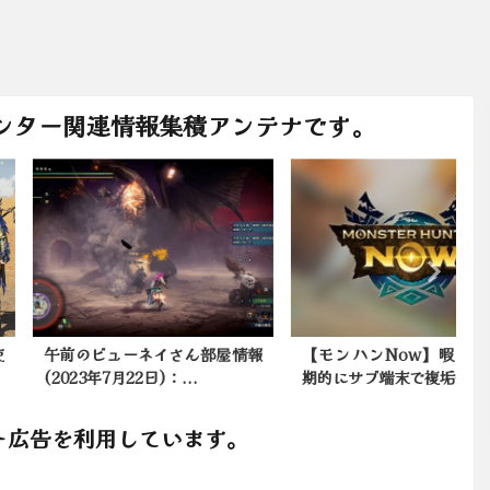
ンター関連情報集積アンテナです。
のビューネイさん部屋情報
【モンハンNow】暇なとき定
23年7月22日)：...
期的にサブ端末で複垢作って...
(
ト広告を利用しています。