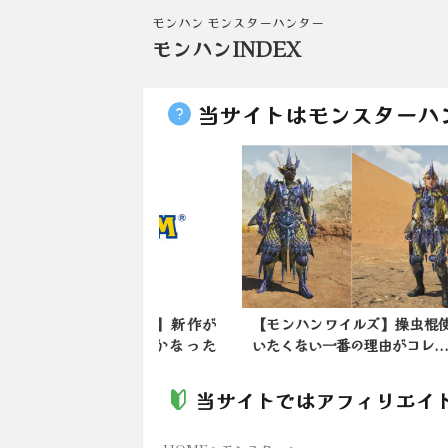
モンハン モンスターハンター
モンハンINDEX
当サイトはモンスターハ
ハンワイルズ】新作が
【モンハンワイルズ】操虫棍使
午前
の発売延期とかなった
いたくない一番の理由がコレ...
(20
当サイトではアフィリエイ