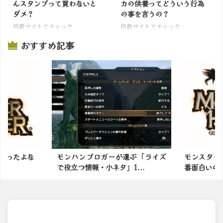
んスタンプって買わないと
カの供養ってどういう行為
ダメ？
の事を言うの？
掲載サイトでチェック
掲載サイトでチェック
おすすめ記事
選ぶ「ライズ
モンスターハンターシリーズで一
モンスター
1...
番面白いのってなに？
の余地有る