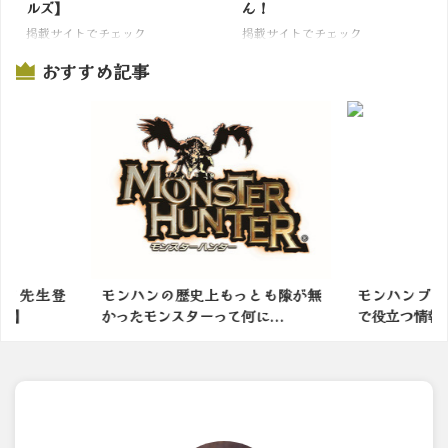
ルズ】
ん！
掲載サイトでチェック
掲載サイトでチェック
おすすめ記事
っとも隙が無
モンハンブロガーが選ぶ「ライズ
今日の古
に...
で役立つ情報・小ネタ」1...
わ〜：アイ