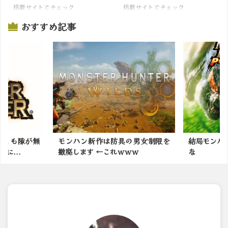
掲載サイトでチェック
掲載サイトでチェック
おすすめ記事
っとも隙が無
モンハン新作は防具の男女制限を
結局モンハン
に...
撤廃します ←これｗｗｗ
な