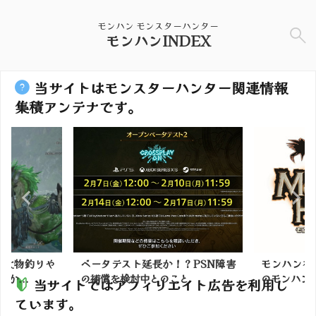
モンハン モンスターハンター
モンハンINDEX
当サイトはモンスターハンター関連情報
集積アンテナです。
釣りや
ベータテスト延長か！？PSN障害
モンハン初心者
.
の補償を検討中とのこと
のモンハンはどれを
当サイトではアフィリエイト広告を利用し
ています。