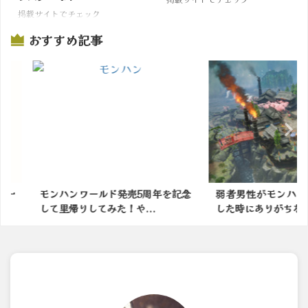
掲載サイトでチェック
おすすめ記事
5周年を記念
弱者男性がモンハンの世界に転生
モンハンで
...
した時にありがちなことｗ...
なモンスタ