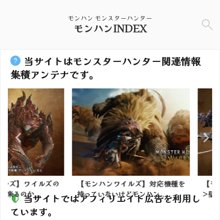
モンハン モンスターハンター
モンハンINDEX
当サイトはモンスターハンター関連情報
集積アンテナです。
】ワイルズの
【モンハンワイルズ】対応機種を
【モンハン
か...
持っていないけどモンハン...
>壁>笛ハン.
当サイトではアフィリエイト広告を利用し
ています。