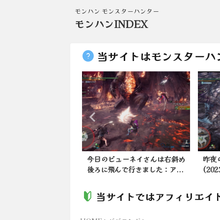
モンハン モンスターハンター
モンハンINDEX
当サイトはモンスターハ
ンNow】レウスライ
今日のビューネイさんは右斜め
昨夜
ス弓作るならどっち...
後ろに飛んで行きました：ア...
(20
当サイトではアフィリエイ