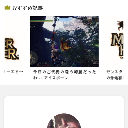
おすすめ記事
シリーズで一
今日の古代樹の森も綺麗だった
モンスター
わ〜：アイスボーン
の余地有る