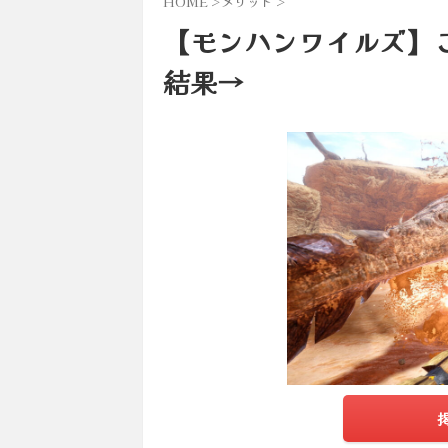
HOME
>
メリット
>
【モンハンワイルズ】
結果→