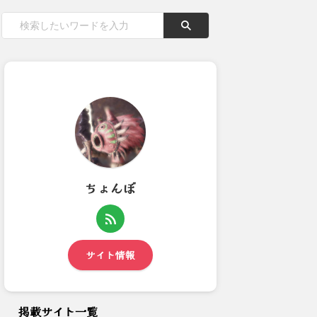
ちょんぼ
昨夜は、なり・Seshiru・non
【モンハンワイルズ】歴戦の個
さんとイベントクエ...
体を超えるチャレンジングな...
サイト情報
掲載サイト一覧