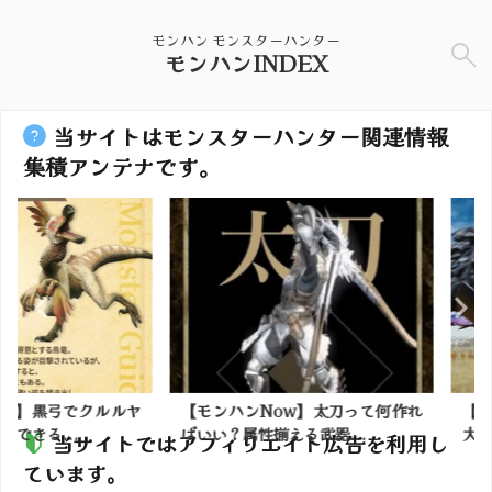
モンハン モンスターハンター
モンハンINDEX
当サイトはモンスターハンター関連情報
集積アンテナです。
弓でクルルヤ
【モンハンNow】太刀って何作れ
【モンハンワ
..
ばいい？属性揃える武器...
大型モンスの
当サイトではアフィリエイト広告を利用し
ています。