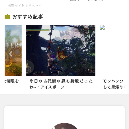
掲載サイトでチェック
おすすめ記事
綺麗だった
モンハンワールド発売5周年を記念
結局モンハン
して里帰りしてみた！や...
な