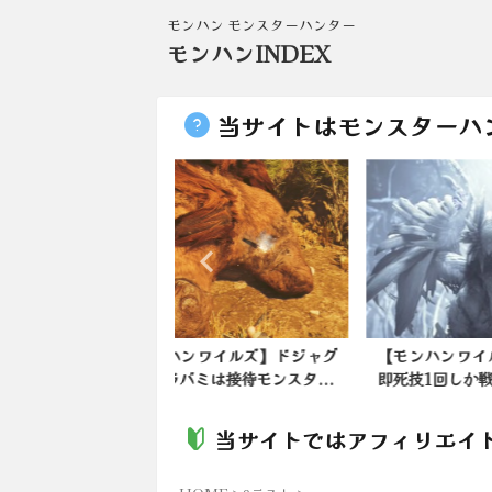
モンハン モンスターハンター
モンハンINDEX
当サイトはモンスターハ
ンワイルズ】ドジャグ
【モンハンワイルズ】ゾシアの
【モ
バミは接待モンスタ...
即死技1回しか戦えてないか...
の評
当サイトではアフィリエイ