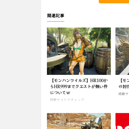
関連記事
【モンハンワイルズ】HR100か
【モ
らHR999までクエストが無い件
の討
についてｗ
掲載サ
掲載サイトでチェック