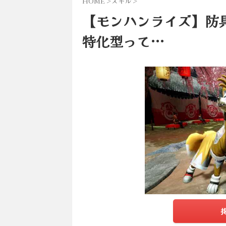
HOME
>
スキル
>
【モンハンライズ】防
特化型って…