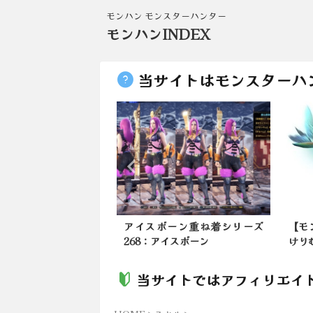
モンハン モンスターハンター
モンハンINDEX
当サイトはモンスターハ
方はおろちんゆー（偽
アイスボーン重ね着シリーズ
【モ
ラ部屋であそんでま...
268：アイスボーン
けり
当サイトではアフィリエイ