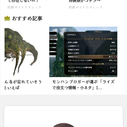
て存在しないの？
狩猟数がコチラ→
掲載サイトでチェック
掲載サイトでチェック
おすすめ記事
忘れていそう
モンハンブロガーが選ぶ「ライズ
モンハンの
で役立つ情報・小ネタ」1...
かったモンス