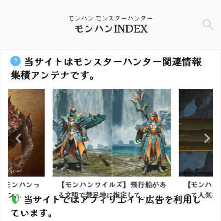
モンハン モンスターハンター
モンハンINDEX
当サイトはモンスターハンター関連情報
集積アンテナです。
】モンハンっ
【モンハンワイルズ】飛行船があ
【モンハン
ン...
る文明で禁足地に指定して...
って人気な
当サイトではアフィリエイト広告を利用し
ています。