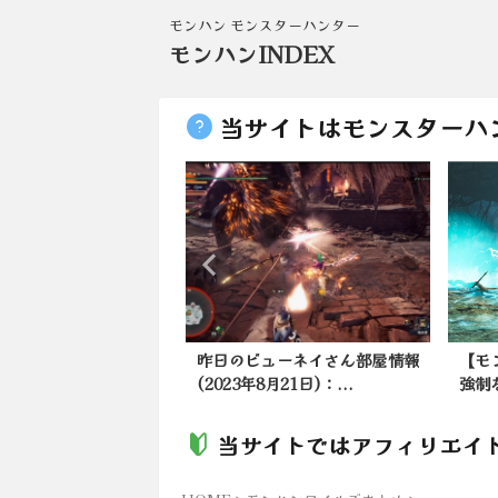
モンハン モンスターハンター
モンハンINDEX
当サイトはモンスターハ
ンワイルズ】武器は個
昨日のビューネイさん部屋情報
【モ
これが明暗を分けて...
(2023年8月21日)：...
強制
当サイトではアフィリエイ