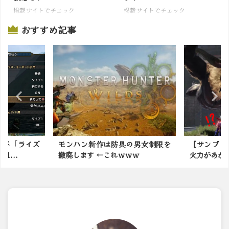
掲載サイトでチェック
掲載サイトでチェック
おすすめ記事
の男女制限を
【サンブレイク】火力スキルより
モンスター
ｗｗ
火力があがる？回避系の鉄...
の余地有る