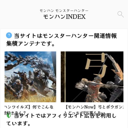
モンハン モンスターハンター
モンハンINDEX
当サイトはモンスターハンター関連情報
集積アンテナです。
】何でこんな
【モンハンNow】弓とボウガンだ
【モンハン
とどっちがPS要らない...
ターって周回
当サイトではアフィリエイト広告を利用し
ています。