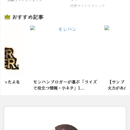
掲載サイトでチェック
おすすめ記事
選ぶ「ライズ
【サンブレイク】火力スキルより
結局モンハ
1...
火力があがる？回避系の鉄...
な