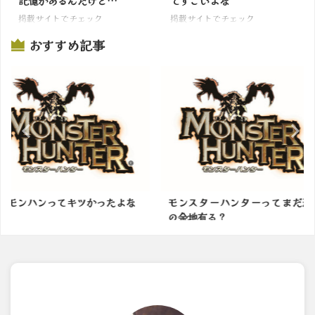
記憶があるんだけど…
てすごいよな
掲載サイトでチェック
掲載サイトでチェック
おすすめ記事
かったよな
モンスターハンターってまだ進化
モンハンの
の余地有る？
かったモンス