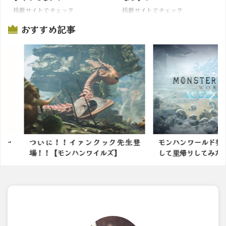
掲載サイトでチェック
掲載サイトでチェック
おすすめ記事
ック先生登
モンハンワールド発売5周年を記念
モンハンの
ルズ】
して里帰りしてみた！や...
かったモンス