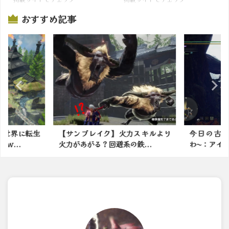
おすすめ記事
の世界に転生
【サンブレイク】火力スキルより
今日の古
ｗ...
火力があがる？回避系の鉄...
わ〜：アイ