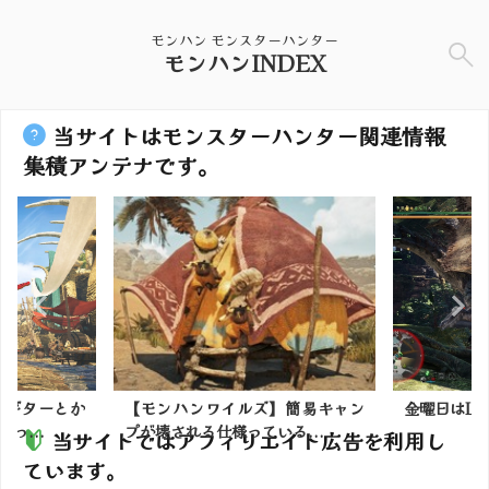
モンハン モンスターハンター
モンハンINDEX
当サイトはモンスターハンター関連情報
集積アンテナです。
】ギターとか
【モンハンワイルズ】簡易キャン
金曜日はLady 
っ...
プが壊される仕様っている...
当サイトではアフィリエイト広告を利用し
ています。