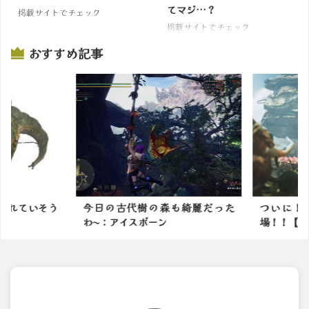
てマジ…？
掲載サイトでチェック
掲載サイトでチェック
おすすめ記事
忘れていそう
今日の古代樹の森も綺麗だった
ついに！
わ〜：アイスボーン
場！！【モ