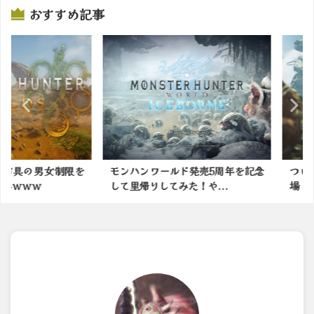
おすすめ記事
の男女制限を
モンハンワールド発売5周年を記念
ついに！
ｗｗ
して里帰りしてみた！や...
場！！【モ