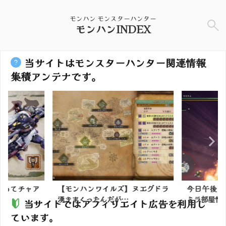
モンハン モンスターハンター
モンハンINDEX
当サイトはモンスターハンター関連情報
集積アンテナです。
初めてチャア
【モンハンワイルズ】ヌエグドラ
今日午後の
ｗ
湧きまくったんだが…
ミラ部屋情報(
当サイトではアフィリエイト広告を利用し
ています。