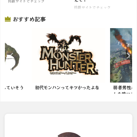
掲載サイトでチェック
掲載サイトでチェック
おすすめ記事
ツかったよな
弱者男性がモンハンの世界に転生
モンスター
した時にありがちなことｗ...
番面白いの