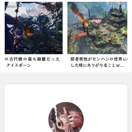
綺麗だった
弱者男性がモンハンの世界に転生
ついに！
した時にありがちなことｗ...
場！！【モ