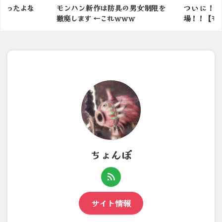
かったよな
モンハン新作は防具の男女制限を
ついに！
撤廃します ←これｗｗｗ
場！！【モ
ちょんぼ
サイト情報