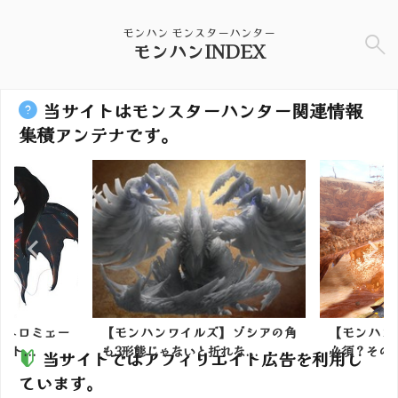
モンハン モンスターハンター
モンハンINDEX
当サイトはモンスターハンター関連情報
集積アンテナです。
】ネロミェー
【モンハンワイルズ】ゾシアの角
【モンハン
ト...
も3形態じゃないと折れな...
必須？その
当サイトではアフィリエイト広告を利用し
ています。