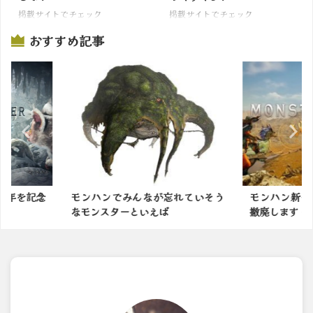
掲載サイトでチェック
掲載サイトでチェック
おすすめ記事
忘れていそう
モンハン新作は防具の男女制限を
【サンブレ
撤廃します ←これｗｗｗ
火力があがる