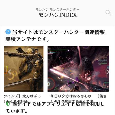
モンハン モンスターハンター
モンハンINDEX
当サイトはモンスターハンター関連情報
集積アンテナです。
】太刀はぶっ
今日の夕方はおろちんゆー（偽さ
【モンハン
価...
んのミラ部屋であそんでま...
のテーブル仕
当サイトではアフィリエイト広告を利用し
ています。