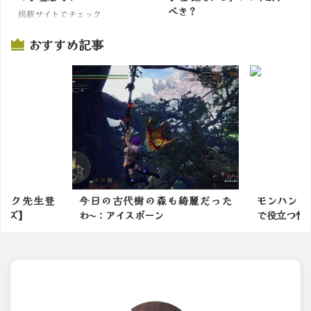
べき？
掲載サイトでチェック
掲載サイトでチェック
おすすめ記事
も綺麗だった
モンハンブロガーが選ぶ「ライズ
【サンブレ
で役立つ情報・小ネタ」1...
火力があがる