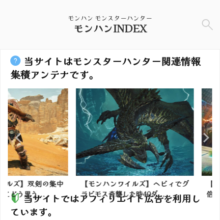
モンハン モンスターハンター
モンハンINDEX
当サイトはモンスターハンター関連情報
集積アンテナです。
】双剣の集中
【モンハンワイルズ】ヘビィでグ
【モンハンN
う...
ラビモス奇襲した時40ダ...
倍貰えたら色
当サイトではアフィリエイト広告を利用し
ています。