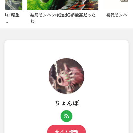
Gが最高だった
初代モンハンってキツかったよな
モンスター
番面白いの
ちょんぼ
サイト情報