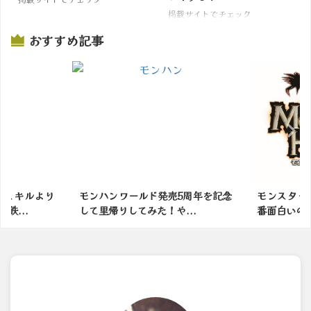
掲載サイトでチェック
おすすめ記事
力スキルより
モンハンワールド発売5周年を記念
モンスター
鉄...
して里帰りしてみた！や...
番面白いの