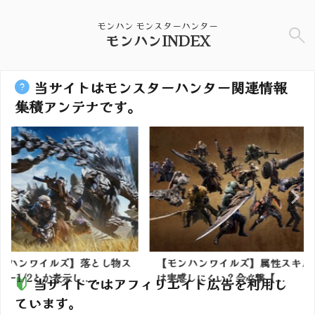
モンハン モンスターハンター
モンハンINDEX
当サイトはモンスターハンター関連情報
集積アンテナです。
】落とし物ス
【モンハンワイルズ】属性スキル
【モンハン
...
は実感しにくい？会心撃【...
ヴェルナーの
当サイトではアフィリエイト広告を利用し
ています。