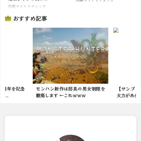
掲載サイトでチェック
おすすめ記事
の男女制限を
【サンブレイク】火力スキルより
モンハンで
ｗｗ
火力があがる？回避系の鉄...
なモンスタ