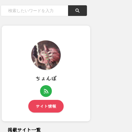
ちょんぼ
【モンハンNow】ジョーの唾
モンハンNOWに待望の遠隔マ
液の確率おかしいってえええ...
ッチング実装！全国展開に期...
サイト情報
掲載サイト一覧