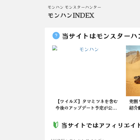
モンハン モンスターハンター
モンハンINDEX
当サイトはモンスターハ
ルズ】タマミツネを含む
兜割りからの連撃！太刀の武器
【モ
ップデート予定が公...
紹介動画が公開されました！...
工屋
当サイトではアフィリエイ