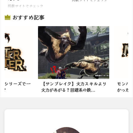
掲載サイトでチェック
おすすめ記事
シリーズで一
【サンブレイク】火力スキルより
モンハンの
火力があがる？回避系の鉄...
かったモンス