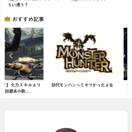
らい違う？
掲載サイトでチェック
おすすめ記事
力スキルより
初代モンハンってキツかったよな
今日の古
鉄...
わ〜：アイ