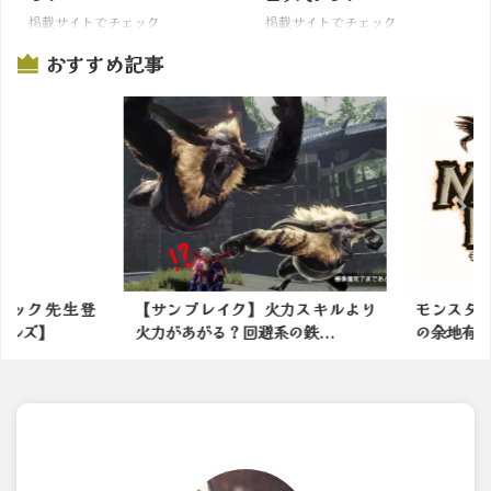
掲載サイトでチェック
掲載サイトでチェック
おすすめ記事
ック先生登
【サンブレイク】火力スキルより
モンスター
ルズ】
火力があがる？回避系の鉄...
の余地有る