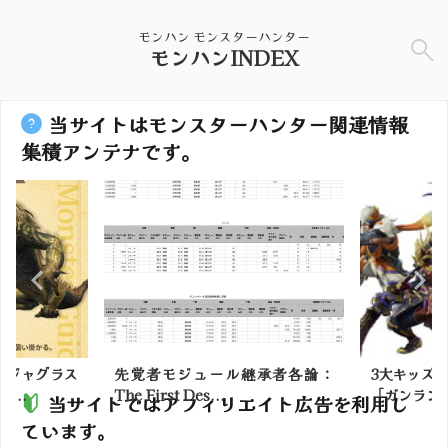
モンハン モンスターハンター
モンハンINDEX
当サイトはモンスターハンター関連情報
集積アンテナです。
スジャグラス
先覚者モジュール継承者各論：
3大キッズ
...
The First Des...
「ガンランス
当サイトではアフィリエイト広告を利用し
ています。