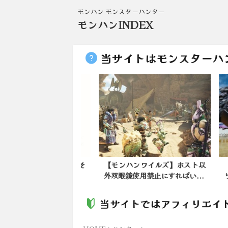
モンハン モンスターハンター
モンハンINDEX
当サイトはモンスターハ
してるとついかわいそ
【モンハンワイルズ】ホスト以
【モ
て捕獲しちゃう
外双眼鏡使用禁止にすればい...
り廃
当サイトではアフィリエイ