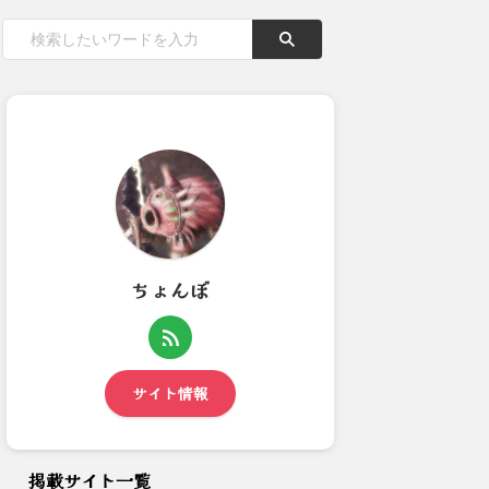
ちょんぼ
ワイ「みんなのモンハン重ね着
【モンハンNow】火竜の強弓
見てみるか…」おっさん達「...
って作る価値あるかね？
サイト情報
掲載サイト一覧