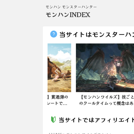
モンハン モンスターハンター
モンハンINDEX
当サイトはモンスターハ
ンワイルズ】貫通弾の
【モンハンワイルズ】技ごとの
今晩
がフレームレートで...
のクールタイムって概念はあ...
で遊ん
当サイトではアフィリエイ