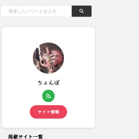
ちょんぼ
アイスボーン重ね着シリーズ
【モンハンNow】いまライト
193：アイスボーン
層はハンターランクどれくら...
サイト情報
掲載サイト一覧