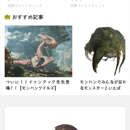
掲載サイトでチェック
掲載サイトでチェック
おすすめ記事
ック先生登
モンハンでみんなが忘れていそう
モンスター
ルズ】
なモンスターといえば
の余地有る