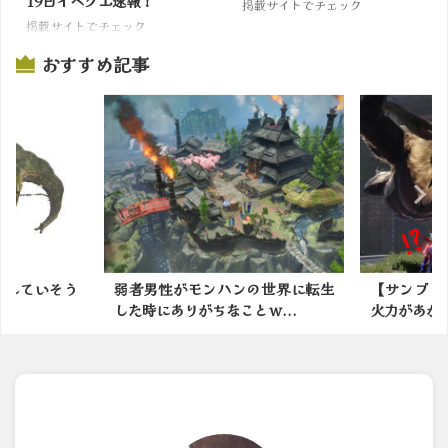
19日イベクエ速報！
掲載サイトでチェック
掲載サイトでチェック
おすすめ記事
の世界に転生
【サンブレイク】火力スキルより
結局モンハ
ｗ...
火力があがる？回避系の鉄...
な