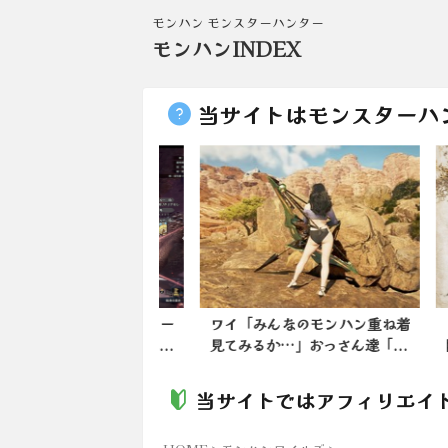
モンハン モンスターハンター
モンハンINDEX
当サイトはモンスターハ
夕方もおろちんゆー
ワイ「みんなのモンハン重ね着
【モ
のミラ部屋で(202...
見てみるか…」おっさん達「...
降っ
当サイトではアフィリエイ