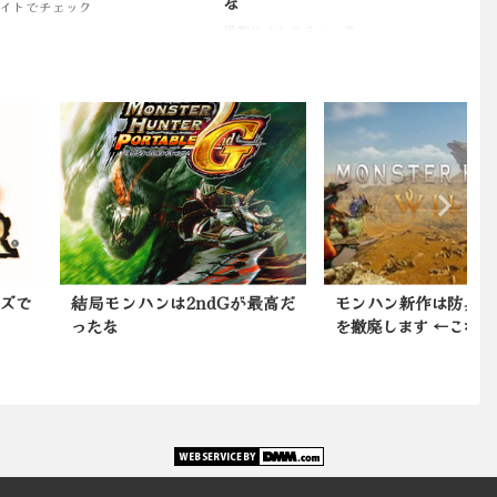
な
イトでチェック
掲載サイトでチェック
モンハンは2ndGが最高だ
モンハン新作は防具の男女制限
な
を撤廃します ←これｗｗｗ