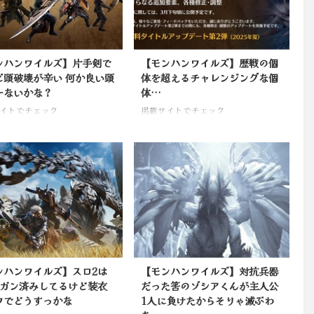
ンハンワイルズ】片手剣で
【モンハンワイルズ】歴戦の個
ビ頭破壊が辛い 何か良い頭
体を超えるチャレンジングな個
ーないかな？
体…
イトでチェック
掲載サイトでチェック
ンハンワイルズ】スロ2は
【モンハンワイルズ】対抗兵器
5ガン済みしてるけど装衣
だった筈のゾシアくんが主人公
フでどうすっかな
1人に負けたからそりゃ滅ぶわ