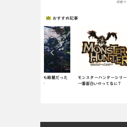
掲載サ
おすすめ記事
代樹の森も綺麗だった
モンスターハンターシリーズで
結局
イスボーン
一番面白いのってなに？
った