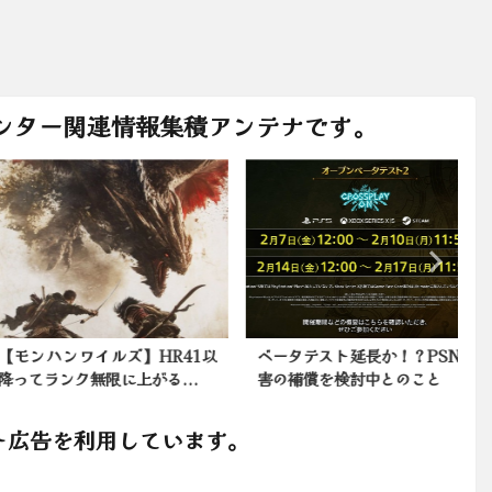
ンター関連情報集積アンテナです。
ンハンワイルズ】HR41以
ベータテスト延長か！？PSN障
てランク無限に上がる...
害の補償を検討中とのこと
ト広告を利用しています。